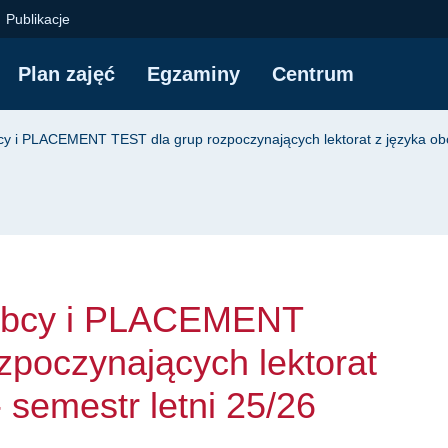
 i PLACEMENT TEST dl
Publikacje
Plan zajęć
Egzaminy
Centrum
yjna
cy i PLACEMENT TEST dla grup rozpoczynających lektorat z języka obc
 obcy i PLACEMENT
zpoczynających lektorat
 semestr letni 25/26