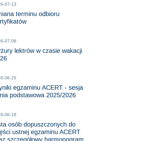
26-07-13
iana terminu odbioru
rtyfikatów
26-07-08
żury lektrów w czasie wakacji
26
26-06-25
niki egzaminu ACERT - sesja
tnia podstawowa 2025/2026
26-06-18
sta osób dopuszczonych do
ęści ustnej egzaminu ACERT
az szczegółowy harmonogram