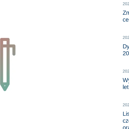
20
Zm
ce
20
Dy
20
20
Wy
le
20
Li
cz
or