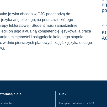
eg
po
ukę języka obcego w CJO podchodzą do
języka angielskiego, na podstawie którego
20
grupy lektoratowej. Student musi samodzielnie
iedli on jego aktualną kompetencję językową, a praca
K
anie umiejętności i osiągnięcie kolejnego stopnia
AC
ać w dniu pierwszych planowych zajęć z języka obcego
PG.
nformacje dla
Linki
Kandydaci
Bezpieczeństwo na PG