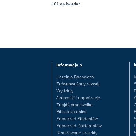
101 wyświetleń
Informacje o
I
Uczelnia Badawcza
Zrównoważony rozwój
S
Wydziały
D
Jednostki i organizacje
Znajdź pracownika
Biblioteka online
B
Samorząd Studentów
S
Samorząd Doktorantów
Realizowane projekty
S