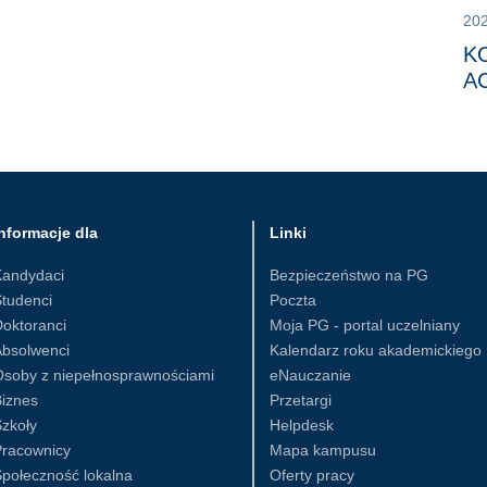
20
K
AC
nformacje dla
Linki
Kandydaci
Bezpieczeństwo na PG
tudenci
Poczta
oktoranci
Moja PG - portal uczelniany
Absolwenci
Kalendarz roku akademickiego
Osoby z niepełnosprawnościami
eNauczanie
iznes
Przetargi
zkoły
Helpdesk
Pracownicy
Mapa kampusu
połeczność lokalna
Oferty pracy