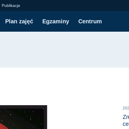
itechnika Gdańska
Publikacje
Plan zajęć
Egzaminy
Centrum
yjna
20
Zm
ce