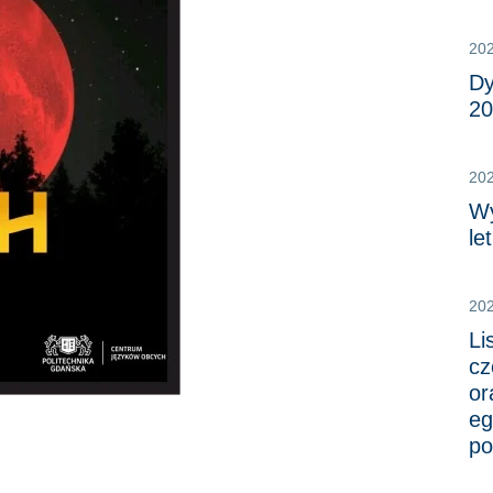
20
Dy
20
20
Wy
le
20
Li
cz
or
eg
po