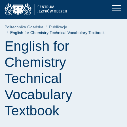
English for Chemistr
Przejdź
Przejdź
Przejdź
do
do
do
menu
wyszukiwarki
treści
głównego
Ścieżka nawigacyjna
Politechnika Gdańska
Publikacje
English for Chemistry Technical Vocabulary Textbook
Treść strony
English for
Chemistry
Technical
Vocabulary
Textbook